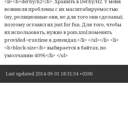
<li><b>derby/h2</b>. Хранить в Derby/H2. У меня
возникли проблемы с их масштабируемостью
(ну, реляционные они, не для того они сделаны),
поэтому оставил их just for fun. Для того, чтобы
их использовать, нужно в pom.xml поменять
provided→runtime в депендах.</li> </ul></li> <li>
<b>block-size</b> выбирается в байтах, по
умолчанию 4096</li> </ul>
Last updated 2014-09-01 18:31:34 +0200