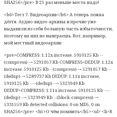
SHA256</pre> В 25 раз меньше места надо!
<h6>Тест 7. Видеоархив</h6> А теперь ложка
дёгтя. Аудио-видео-архивы и прочие уже
выдавили из себя большую часть избыточности,
поэтому на них не выиграешь. Вот, например,
мой местный видеоархив:
<pre>COMPRESS: 1.12x increase. 5910125 Kb --
(compress)-→ 5291057 Kb COMPRESS+DEDUP: 1.12x
increase. 5910125 Kb --(compress)-→ 5291057 Kb --
(dedup)-→ 5289737 Kb DEDUP: 1.11x increase,
5910125 Kb ----(dedup)--→ 5323949 Kb
DEDUP+COMPRESS: 1.11x increase. 5910125 Kb ----
(dedup)--→ 5323949 Kb --(block-compress)-→
5331559 Kb detected collisions: 0 on MD5, 0 on
SHA256</pre> <h5>О чём помнить</h5><ul> <li>В