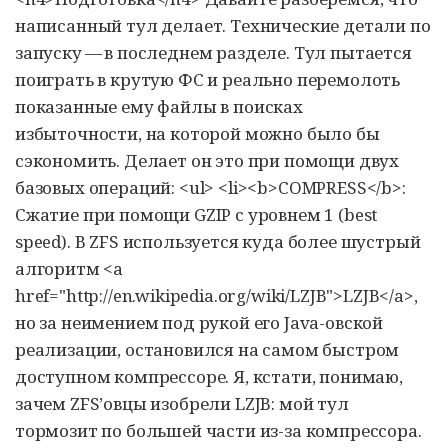
написанный тул делает. Технические детали по
запуску — в последнем разделе. Тул пытается
поиграть в крутую ФС и реально перемолоть
показанные ему файлы в поисках
избыточности, на которой можно было бы
сэкономить. Делает он это при помощи двух
базовых операций: <ul> <li><b>COMPRESS</b>:
Сжатие при помощи GZIP с уровнем 1 (best
speed). В ZFS используется куда более шустрый
алгоритм <a
href="http://en.wikipedia.org/wiki/LZJB">LZJB</a>,
но за неимением под рукой его Java-овской
реализации, остановился на самом быстром
доступном компрессоре. Я, кстати, понимаю,
зачем ZFS’овцы изобрели LZJB: мой тул
тормозит по большей части из-за компрессора.