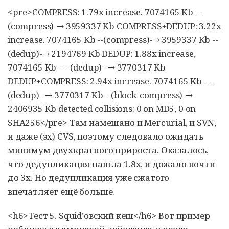
<pre>COMPRESS: 1.79x increase. 7074165 Kb --
(compress)-→ 3959337 Kb COMPRESS+DEDUP: 3.22x
increase. 7074165 Kb --(compress)-→ 3959337 Kb --
(dedup)-→ 2194769 Kb DEDUP: 1.88x increase,
7074165 Kb ----(dedup)--→ 3770317 Kb
DEDUP+COMPRESS: 2.94x increase. 7074165 Kb ----
(dedup)--→ 3770317 Kb --(block-compress)-→
2406935 Kb detected collisions: 0 on MD5, 0 on
SHA256</pre> Там намешано и Mercurial, и SVN,
и даже (эх) CVS, поэтому следовало ожидать
минимум двухкратного прироста. Оказалось,
что дедупликация нашла 1.8х, и дожало почти
до 3х. Но дедупликация уже сжатого
впечатляет ещё больше.
<h6>Тест 5. Squid’овский кеш</h6> Вот пример