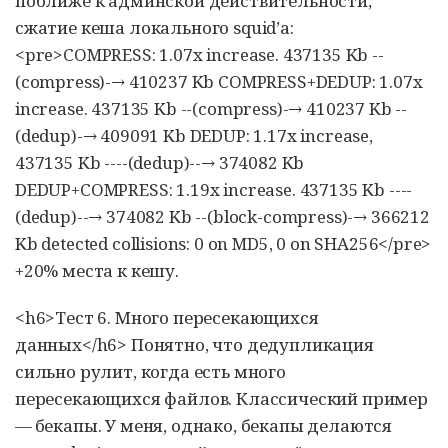
поближе к админской действительности,
сжатие кеша локального squid’а:
<pre>COMPRESS: 1.07x increase. 437135 Kb --
(compress)-→ 410237 Kb COMPRESS+DEDUP: 1.07x
increase. 437135 Kb --(compress)-→ 410237 Kb --
(dedup)-→ 409091 Kb DEDUP: 1.17x increase,
437135 Kb ----(dedup)--→ 374082 Kb
DEDUP+COMPRESS: 1.19x increase. 437135 Kb ----
(dedup)--→ 374082 Kb --(block-compress)-→ 366212
Kb detected collisions: 0 on MD5, 0 on SHA256</pre>
+20% места к кешу.
<h6>Тест 6. Много пересекающихся
данных</h6> Понятно, что дедупликация
сильно рулит, когда есть много
пересекающихся файлов. Классический пример
— бекапы. У меня, однако, бекапы делаются