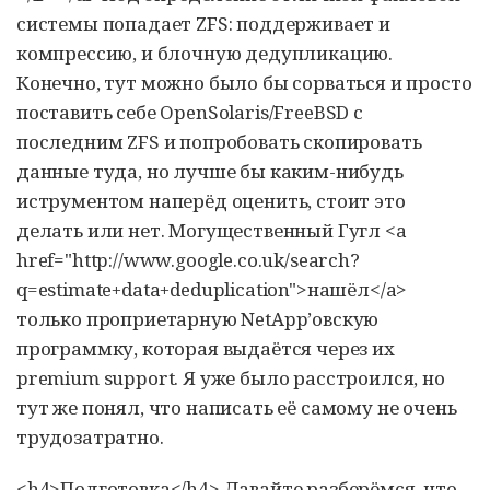
системы попадает ZFS: поддерживает и
компрессию, и блочную дедупликацию.
Конечно, тут можно было бы сорваться и просто
поставить себе OpenSolaris/FreeBSD с
последним ZFS и попробовать скопировать
данные туда, но лучше бы каким-нибудь
иструментом наперёд оценить, стоит это
делать или нет. Могущественный Гугл <a
href="http://www.google.co.uk/search?
q=estimate+data+deduplication">нашёл</a>
только проприетарную NetApp’овскую
программку, которая выдаётся через их
premium support. Я уже было расстроился, но
тут же понял, что написать её самому не очень
трудозатратно.
<h4>Подготовка</h4> Давайте разберёмся, что