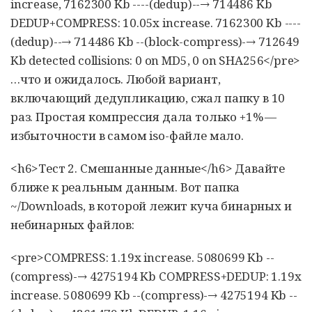
increase, 7162300 Kb ----(dedup)--→ 714486 Kb
DEDUP+COMPRESS: 10.05x increase. 7162300 Kb ----
(dedup)--→ 714486 Kb --(block-compress)-→ 712649
Kb detected collisions: 0 on MD5, 0 on SHA256</pre>
…​что и ожидалось. Любой вариант,
включающий дедупликацию, сжал папку в 10
раз. Простая компрессия дала только +1% —
избыточности в самом iso-файле мало.
<h6>Тест 2. Смешанные данные</h6> Давайте
ближе к реальным данным. Вот папка
~/Downloads, в которой лежит куча бинарных и
небинарных файлов:
<pre>COMPRESS: 1.19x increase. 5080699 Kb --
(compress)-→ 4275194 Kb COMPRESS+DEDUP: 1.19x
increase. 5080699 Kb --(compress)-→ 4275194 Kb --