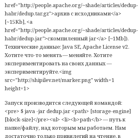
href="http://people.apache.org/~shade/articles/dedup
habr/dedup.tar.gz">архив с исходниками</a>
[~15Kb], <a
href="http://people.apache.org/~shade/articles/dedup
habr/dedup.jar">скомпиленный jar</a> [~1Mb]).
Технические данные: Java SE, Apache License v2.
Хотите что-то менять — меняйте. Хотите
экспериментировать на своих данных —
экспериментируйте.<img
src="http://shipilev.net/marker.png" width=1
height=1>
Запуск производится следующей командой:
<pre> $ java -jar dedup.jar <path> [storage-engine]
[block-size]</pre><ul> <li><b>path</b> — путь к
папке/файлу, над которым мы работаем. Нам
достаточно только привилегий на чтение, в