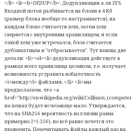
</li> <li><b>DEDUP</b>: Дедупликация а ля ZFS.
Входной поток разбивается на блоки в 4 Кб
(размер блока вообще-то настраивается), на
каждом блоке считается хеш, затем хеш
сверяется с внутренним хранилищем, и если
такой хеш уже встречался, блок считается
дубликатным и "отбрасывается". Тут важны две
детали: <li><ol><li>дедупликация действует в
рамках всего хранилища целиком, т.е. получает
возможность устранять избыточность
<i>между</i> файлами, </li> <li>мы
предполагаем, что <a
href="http://en.wikipedia.org/wiki/Collision_(compu
на хешах будет исчезающе мало. Утверждается,
что на SHA256 вероятность коллизии равна
примерно 2^(-256), но всё равно хочется это
проверить. Перечитывать файлы каждый раз на