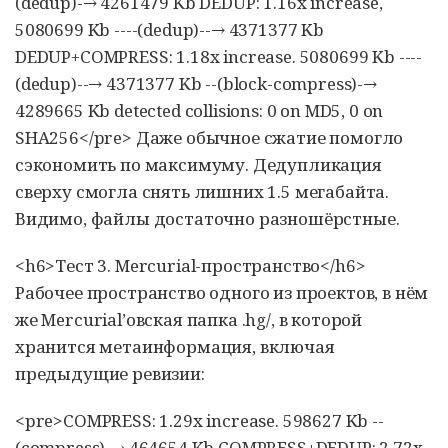
(dedup)-→ 4261479 Kb DEDUP: 1.16x increase,
5080699 Kb ----(dedup)--→ 4371377 Kb
DEDUP+COMPRESS: 1.18x increase. 5080699 Kb ----
(dedup)--→ 4371377 Kb --(block-compress)-→
4289665 Kb detected collisions: 0 on MD5, 0 on
SHA256</pre> Даже обычное сжатие помогло
сэкономить по максимуму. Дедупликация
сверху смогла снять лишних 1.5 мегабайта.
Видимо, файлы достаточно разношёрстные.
<h6>Тест 3. Mercurial-пространство</h6>
Рабочее пространство одного из проектов, в нём
же Mercurial’овская папка .hg/, в которой
хранится метаинформация, включая
предыдущие ревизии:
<pre>COMPRESS: 1.29x increase. 598627 Kb --
(compress)-→ 464654 Kb COMPRESS+DEDUP: 2.72x