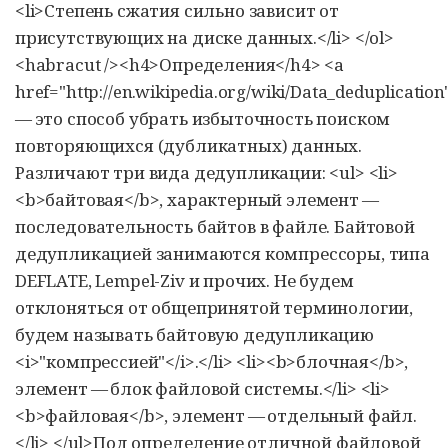
<li>Степень сжатия сильно зависит от
присутствующих на диске данных.</li> </ol>
<habracut /><h4>Определения</h4> <a
href="http://en.wikipedia.org/wiki/Data_deduplicat
— это способ убрать избыточность поиском
повторяющихся (дубликатных) данных.
Различают три вида дедупликации: <ul> <li>
<b>байтовая</b>, характерный элемент —
последовательность байтов в файле. Байтовой
дедупликацией занимаются компрессоры, типа
DEFLATE, Lempel-Ziv и прочих. Не будем
отклоняться от общепринятой терминологии,
будем называть байтовую дедупликацию
<i>"компрессией"</i>.</li> <li><b>блочная</b>,
элемент — блок файловой системы.</li> <li>
<b>файловая</b>, элемент — отдельный файл.
</li> </ul>Под определение отличной файловой