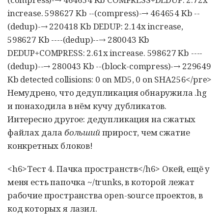
increase. 598627 Kb --(compress)-→ 464654 Kb --
(dedup)-→ 220418 Kb DEDUP: 2.14x increase,
598627 Kb ----(dedup)--→ 280043 Kb
DEDUP+COMPRESS: 2.61x increase. 598627 Kb ----
(dedup)--→ 280043 Kb --(block-compress)-→ 229649
Kb detected collisions: 0 on MD5, 0 on SHA256</pre>
Немудрено, что дедупликация обнаружила .hg
и понаходила в нём кучу дубликатов.
Интересно другое: дедупликация на сжатых
файлах дала
больший
прирост, чем сжатие
конкретных блоков!
<h6>Тест 4. Пачка пространств</h6> Окей, ещё у
меня есть папочка ~/trunks, в которой лежат
рабочие пространства open-source проектов, в
код которых я лазил.