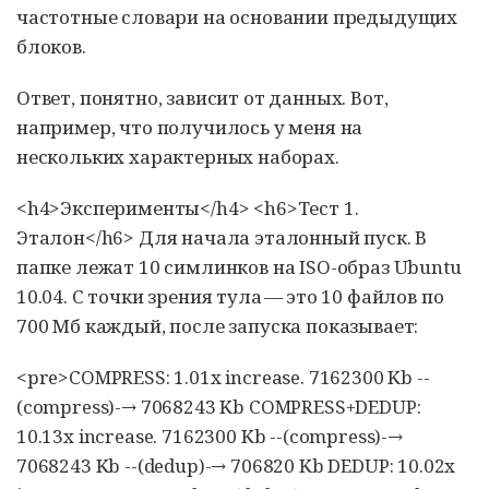
частотные словари на основании предыдущих
блоков.
Ответ, понятно, зависит от данных. Вот,
например, что получилось у меня на
нескольких характерных наборах.
<h4>Эксперименты</h4> <h6>Тест 1.
Эталон</h6> Для начала эталонный пуск. В
папке лежат 10 симлинков на ISO-образ Ubuntu
10.04. С точки зрения тула — это 10 файлов по
700 Мб каждый, после запуска показывает:
<pre>COMPRESS: 1.01x increase. 7162300 Kb --
(compress)-→ 7068243 Kb COMPRESS+DEDUP:
10.13x increase. 7162300 Kb --(compress)-→
7068243 Kb --(dedup)-→ 706820 Kb DEDUP: 10.02x