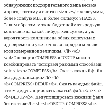
обнаружении подозрительного хеша весьма
дорого, поэтому я считаю <i>две</i> хешсуммы,
более слабую MD5, и более сильную SHA256.
Таким образом, можно будет поймать редкую
коллизию на какой-нибудь хешсумме, а уж
вероятность коллизии на обеих хешсуммах
одновременно уже точно на порядки меньше
этой измеренной величины. </li></ol>
</ul>Операции COMPRESS и DEDUP можно
комбинировать четырьмя разными способами:
<ol> <li><b>COMPRESS</b>. Сжать каждый файл
без дедупликации.</li> <li>
<b>COMPRESS+DEDUP</b>. Сжать каждый файл,
затем дедуплицировать сжатый файл.</li> <li>
<b>DEDUP</b>. Дедуплицировать каждый файл
без сжатия</li> <li><b>DEDUP+COMPRESS</b>.