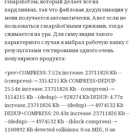
rsnapshot’ом, который делает всё на
хардлинках, так что файловая дедупликация у
меня получается автоматически. А вот если не
пользоваться rsnapshot’ными трюками, тогда
сжимается на ура. Для симуляции такого
характерного случая я выбрал рабочую папку с
результатами тестирования одного очень
популярного продукта:
<pre>COMPRESS: 7.52x increase. 23711826 Kb --
(compress)-→ 3154215 Kb COMPRESS+DEDUP:
25.54x increase. 23711826 Kb --(compress)-→
3154215 Kb --(dedup)-→ 928274 Kb DEDUP: 4.77x
increase, 23711826 Kb ----(dedup)--→ 4974532 Kb
DEDUP+COMPRESS: 20.43x increase. 23711826 Kb --
--(dedup)--→ 4974532 Kb --(block-compress)-→
1160892 Kb detected collisions: 0 on MD5, 0 on