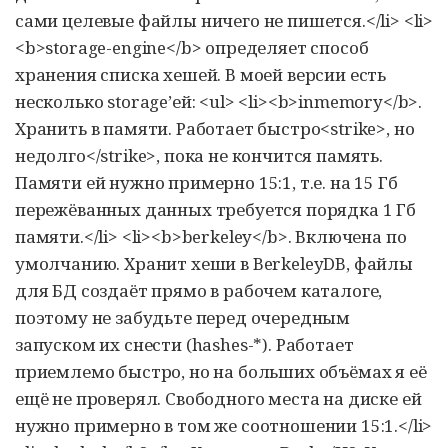
сами целевые файлы ничего не пишется.</li> <li>
<b>storage-engine</b> определяет способ
хранения списка хешей. В моей версии есть
несколько storage’ей: <ul> <li><b>inmemory</b>.
Хранить в памяти. Работает быстро<strike>, но
недолго</strike>, пока не кончится память.
Памяти ей нужно примерно 15:1, т.е. на 15 Гб
пережёванных данных требуется порядка 1 Гб
памяти.</li> <li><b>berkeley</b>. Включена по
умолчанию. Хранит хеши в BerkeleyDB, файлы
для БД создаёт прямо в рабочем каталоге,
поэтому не забудьте перед очередным
запуском их снести (hashes-*). Работает
приемлемо быстро, но на больших объёмах я её
ещё не проверял. Свободного места на диске ей
нужно примерно в том же соотношении 15:1.</li>